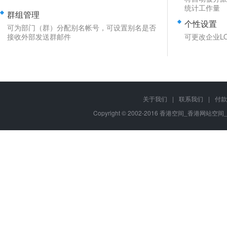
统计工作量
群组管理
个性设置
可为部门（群）分配别名帐号，可设置别名是否
接收外部发送群邮件
可更改企业L
关于我们
|
联系我们
|
付款
Copyright © 2002-2016 香港空间_香港网站空间