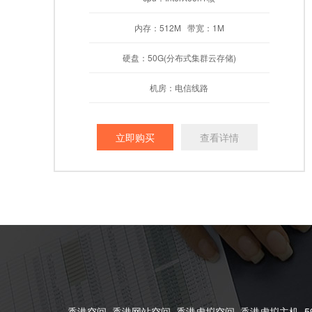
内存：512M 带宽：1M
硬盘：50G(分布式集群云存储)
机房：电信线路
立即购买
查看详情
香港空间_香港网站空间_香港虚拟空间_香港虚拟主机_59