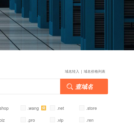
域名转入
|
域名价格列表
.shop
.wang
.net
.store
biz
.pro
.vip
.ren