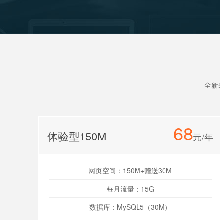
全新
68
体验型150M
元/年
网页空间：150M+赠送30M
每月流量：15G
数据库：MySQL5（30M）