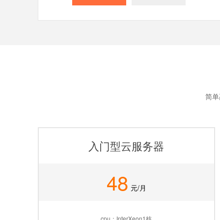
简单
入门型云服务器
48
元/月
cpu：InterXeon1核