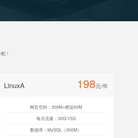
分配！
198
LinuxA
元/年
网页空间：300M+赠送60M
每月流量：30G/15G
数据库：MySQL（300M）