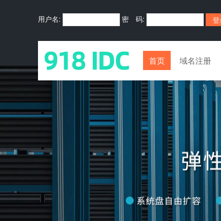
用户名:
密 码:
首页
域名注册